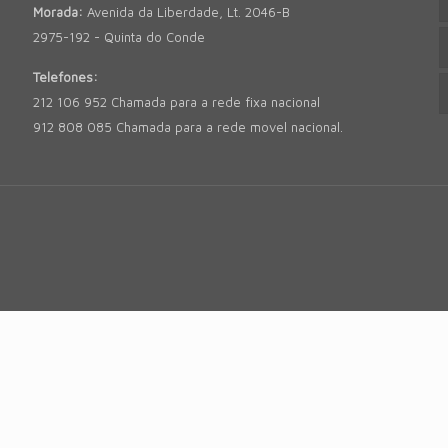
Morada:
Avenida da Liberdade, Lt. 2046-B
2975-192 - Quinta do Conde
Telefones:
212 106 952 Chamada para a rede fixa nacional
912 808 085 Chamada para a rede movel nacional.