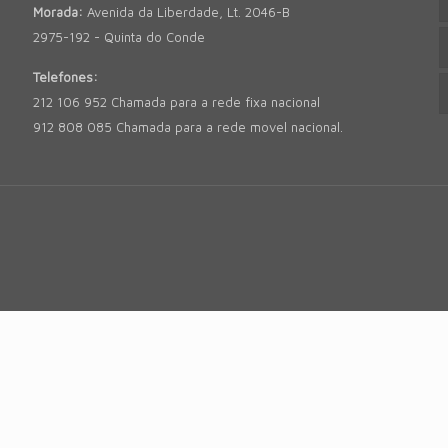
Morada:
Avenida da Liberdade, Lt. 2046-B
2975-192 - Quinta do Conde
Telefones:
212 106 952 Chamada para a rede fixa nacional
912 808 085 Chamada para a rede movel nacional.